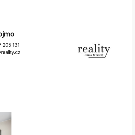
nojmo
 205 131
eality.cz