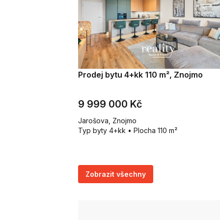
Prodej bytu 4+kk 110 m², Znojmo
9 999 000 Kč
Jarošova, Znojmo
Typ byty 4+kk • Plocha 110 m²
Zobrazit všechny