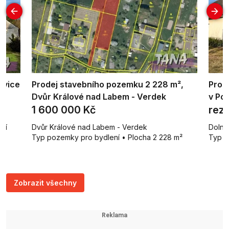
ovice
Prodej stavebního pozemku 2 228 m²,
Prod
Dvůr Králové nad Labem - Verdek
v Pod
1 600 000 Kč
rez
oší
Dvůr Králové nad Labem - Verdek
Dolní
Typ pozemky pro bydlení • Plocha 2 228 m²
Typ r
Zobrazit všechny