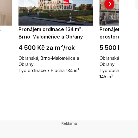
,
Pronájem ordinace 134 m²,
Pronájem obch
Brno-Maloměřice a Obřany
prostoru 145 m²
Maloměřice a O
4 500 Kč za m²/rok
5 500 Kč za 
Obřanská, Brno-Maloměřice a
Obřanská, Brno-Ma
Obřany
Obřany
Typ ordinace • Plocha 134 m²
Typ obchodní pros
145 m²