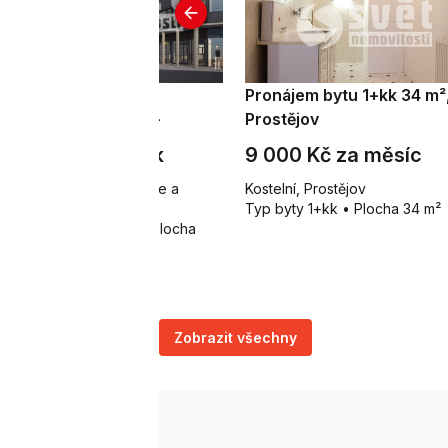
ronájem obchodního
Pronájem bytu 1+kk 34 m²
ostoru 145 m², Brno-
Prostějov
loměřice a Obřany
 500 Kč za m²/rok
9 000 Kč za měsíc
řanská, Brno-Maloměřice a
Kostelní, Prostějov
řany
Typ byty 1+kk • Plocha 34 m²
p obchodní prostory • Plocha
5 m²
Zobrazit všechny