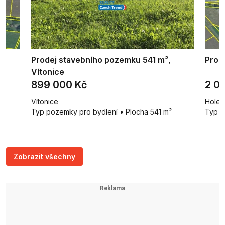
Prodej stavebního pozemku 541 m²,
Prod
Vítonice
899 000 Kč
2 0
Vítonice
Holeš
Typ pozemky pro bydlení • Plocha 541 m²
Typ z
Zobrazit všechny