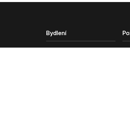
Bydlení
Po
Bydlení
Poz
Byty v Praze
Poz
Byty v Brně
Kom
Obchodní
© 2022 - 2026 Copyright CZECH NEWS CENT
společnosti
|
Informace o zpracování osobn