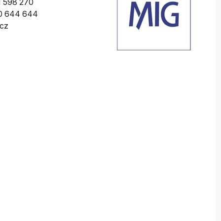
 598 270
0 644 644
cz