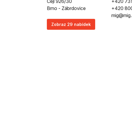
Cejl 926/30
+420 731
Brno - Zábrdovice
+420 80
mig@mig.
Zobraz 29 nabídek