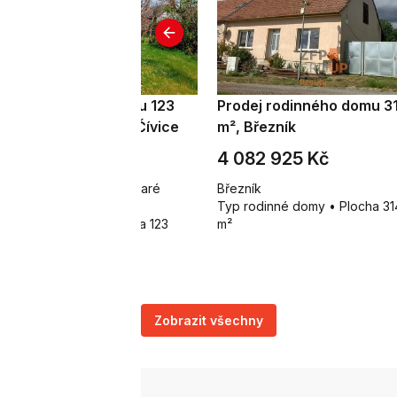
odej rodinného domu 123
Prodej rodinného domu 3
, Pardubice - Staré Čívice
m², Březník
 979 569 Kč
4 082 925 Kč
eloučská, Pardubice - Staré
Březník
vice
Typ rodinné domy • Plocha 31
p rodinné domy • Plocha 123
m²
Zobrazit všechny