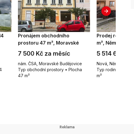
14
Pronájem obchodního
Prodej rodinné
prostoru 47 m², Moravské
m², Němčice na
Budějovice
7 500 Kč za měsíc
5 514 600 Kč
nám. ČSA, Moravské Budějovice
Nová, Němčice na
4
Typ obchodní prostory • Plocha
Typ rodinné domy 
47 m²
m²