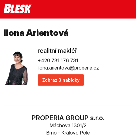
Ilona Arientová
realitní makléř
+420 731 176 731
ilona.arientova@properia.cz
Zobraz 3 nabídky
PROPERIA GROUP s.r.o.
Máchova 1301/2
Brno - Královo Pole