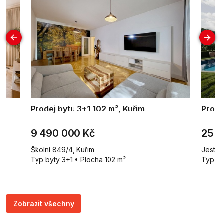
í
Prodej bytu 3+1 102 m², Kuřim
Prod
9 490 000 Kč
25 
Školní 849/4, Kuřim
Jestř
Typ byty 3+1 • Plocha 102 m²
Typ r
Zobrazit všechny