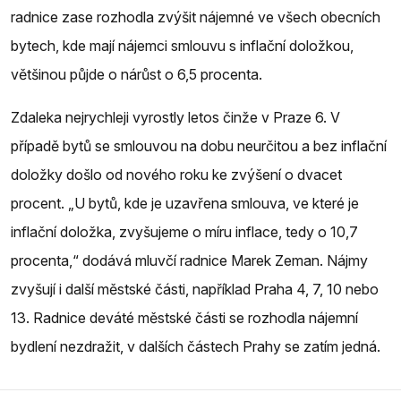
radnice zase rozhodla zvýšit nájemné ve všech obecních
bytech, kde mají nájemci smlouvu s inflační doložkou,
většinou půjde o nárůst o 6,5 procenta.
Zdaleka nejrychleji vyrostly letos činže v Praze 6. V
případě bytů se smlouvou na dobu neurčitou a bez inflační
doložky došlo od nového roku ke zvýšení o dvacet
procent. „U bytů, kde je uzavřena smlouva, ve které je
inflační doložka, zvyšujeme o míru inflace, tedy o 10,7
procenta,“ dodává mluvčí radnice Marek Zeman. Nájmy
zvyšují i další městské části, například Praha 4, 7, 10 nebo
13. Radnice deváté městské části se rozhodla nájemní
bydlení nezdražit, v dalších částech Prahy se zatím jedná.