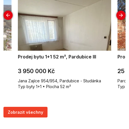
²,
Prodej bytu 1+1 52 m², Pardubice III
Prod
3 950 000 Kč
25 
Jana Zajíce 954/954, Pardubice - Studánka
Pardu
m²
Typ byty 1+1 • Plocha 52 m²
Typ z
Zobrazit všechny