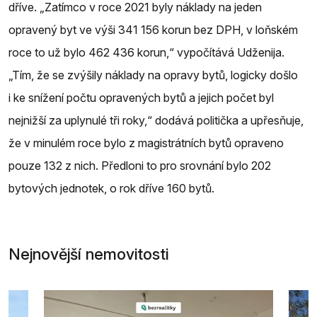
dříve. „Zatímco v roce 2021 byly náklady na jeden
opravený byt ve výši 341 156 korun bez DPH, v loňském
roce to už bylo 462 436 korun,“ vypočítává Udženija.
„Tím, že se zvýšily náklady na opravy bytů, logicky došlo
i ke snížení počtu opravených bytů a jejich počet byl
nejnižší za uplynulé tři roky,“ dodává politička a upřesňuje,
že v minulém roce bylo z magistrátních bytů opraveno
pouze 132 z nich. Předloni to pro srovnání bylo 202
bytových jednotek, o rok dříve 160 bytů.
Nejnovější nemovitosti