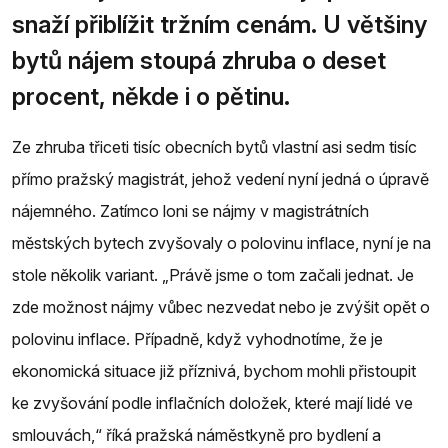
snaží přiblížit tržním cenám. U většiny
bytů nájem stoupá zhruba o deset
procent, někde i o pětinu.
Ze zhruba třiceti tisíc obecních bytů vlastní asi sedm tisíc
přímo pražský magistrát, jehož vedení nyní jedná o úpravě
nájemného. Zatímco loni se nájmy v magistrátních
městských bytech zvyšovaly o polovinu inflace, nyní je na
stole několik variant. „Právě jsme o tom začali jednat. Je
zde možnost nájmy vůbec nezvedat nebo je zvýšit opět o
polovinu inflace. Případně, když vyhodnotíme, že je
ekonomická situace již příznivá, bychom mohli přistoupit
ke zvyšování podle inflačních doložek, které mají lidé ve
smlouvách,“ říká pražská náměstkyně pro bydlení a