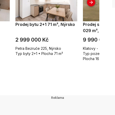
Prodej bytu 2+1 71 m², Nýrsko
Prodej stavebn
029 m², Klatovy
2 999 000 Kč
9 990 000 K
Petra Bezruče 225, Nýrsko
Klatovy - Štěpáno
Typ byty 2+1 • Plocha 71 m²
Typ pozemky pro 
Plocha 16 029 m²