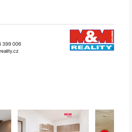
6 399 006
eality.cz