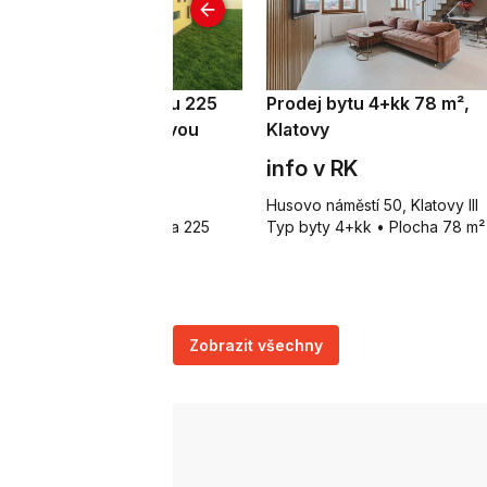
odej rodinného domu 225
Prodej bytu 4+kk 78 m²,
, Janovice nad Úhlavou
Klatovy
 999 000 Kč
info v RK
novice nad Úhlavou
Husovo náměstí 50, Klatovy III
p rodinné domy • Plocha 225
Typ byty 4+kk • Plocha 78 m²
Zobrazit všechny