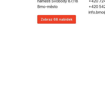
náměstí Svobody 87/18
+420 724
Brno-město
+420 54
info.brno@
Zobraz 68 nabídek