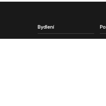
Bydlení
Po
Bydlení
Poz
Byty v Praze
Poz
Byty v Brně
Kom
Obchodní
© 2022 - 2026 Copyright CZECH NEWS CENT
společnosti
|
Informace o zpracování osobn