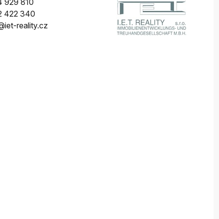
 929 810
2 422 340
iet-reality.cz