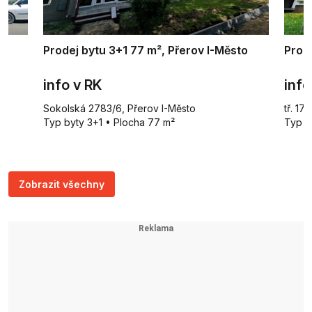
to
Prodej bytu 3+1 77 m², Přerov I-Město
Prode
info v RK
info
Sokolská 2783/6, Přerov I-Město
tř. 17
Typ byty 3+1 • Plocha 77 m²
Typ b
Zobrazit všechny