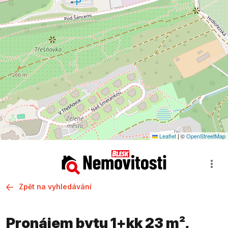
Leaflet
|
©
OpenStreetMap
Zpět na vyhledávání
Pronájem bytu 1+kk 23 m²,