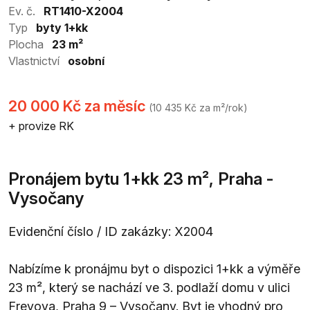
Ev. č.
RT1410-X2004
Typ
byty 1+kk
Plocha
23 m²
Vlastnictví
osobní
20 000 Kč za měsíc
(10 435 Kč za m²/rok)
+ provize RK
Pronájem bytu 1+kk 23 m², Praha -
Vysočany
Evidenční číslo / ID zakázky: X2004
Nabízíme k pronájmu byt o dispozici 1+kk a výměře
23 m², který se nachází ve 3. podlaží domu v ulici
Freyova, Praha 9 – Vysočany. Byt je vhodný pro