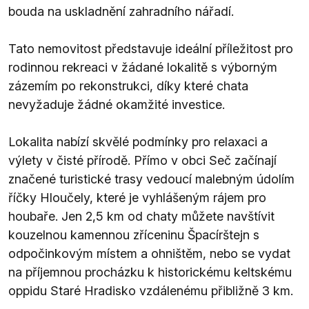
bouda na uskladnění zahradního nářadí.
Tato nemovitost představuje ideální příležitost pro
rodinnou rekreaci v žádané lokalitě s výborným
zázemím po rekonstrukci, díky které chata
nevyžaduje žádné okamžité investice.
Lokalita nabízí skvělé podmínky pro relaxaci a
výlety v čisté přírodě. Přímo v obci Seč začínají
značené turistické trasy vedoucí malebným údolím
říčky Hloučely, které je vyhlášeným rájem pro
houbaře. Jen 2,5 km od chaty můžete navštívit
kouzelnou kamennou zříceninu Špacírštejn s
odpočinkovým místem a ohništěm, nebo se vydat
na příjemnou procházku k historickému keltskému
oppidu Staré Hradisko vzdálenému přibližně 3 km.