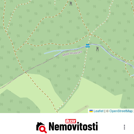
Leaflet
|
©
OpenStreetMap