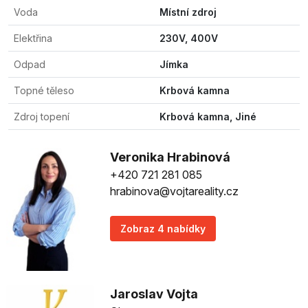
Voda
Místní zdroj
Elektřina
230V, 400V
Odpad
Jímka
Topné těleso
Krbová kamna
Zdroj topení
Krbová kamna, Jiné
Veronika Hrabinová
+420 721 281 085
hrabinova@vojtareality.cz
Zobraz 4 nabídky
Jaroslav Vojta