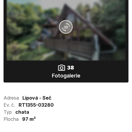
38
Fotogalerie
Adresa
Lipová - Seč
Ev. č.
RT1355-03280
Typ
chata
Plocha
97 m²