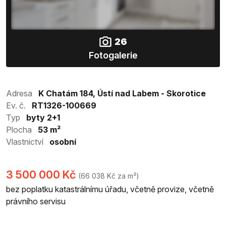
26
Fotogalerie
Adresa
K Chatám 184, Ústí nad Labem - Skorotice
Ev. č.
RT1326-100669
Typ
byty 2+1
Plocha
53 m²
Vlastnictví
osobní
3 500 000 Kč
(66 038 Kč za m²)
bez poplatku katastrálnímu úřadu, včetně provize, včetně
právního servisu