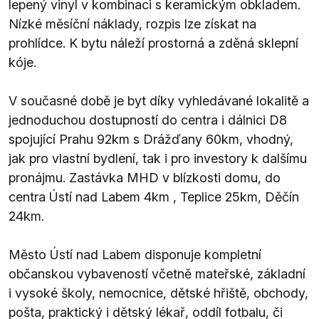
lepený vinyl v kombinaci s keramickým obkladem.
Nízké měsíční náklady, rozpis lze získat na
prohlídce. K bytu náleží prostorná a zděná sklepní
kóje.
V současné době je byt díky vyhledávané lokalitě a
jednoduchou dostupností do centra i dálnici D8
spojující Prahu 92km s Drážďany 60km, vhodný,
jak pro vlastní bydlení, tak i pro investory k dalšímu
pronájmu. Zastávka MHD v blízkosti domu, do
centra Ústí nad Labem 4km , Teplice 25km, Děčín
24km.
Město Ústí nad Labem disponuje kompletní
občanskou vybaveností včetně mateřské, základní
i vysoké školy, nemocnice, dětské hřiště, obchody,
pošta, praktický i dětský lékař, oddíl fotbalu, či